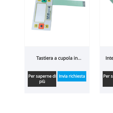
Tastiera a cupola in
Int
metallo con finestra
trasparente
Per saperne di
Invia richiesta
Per 
più