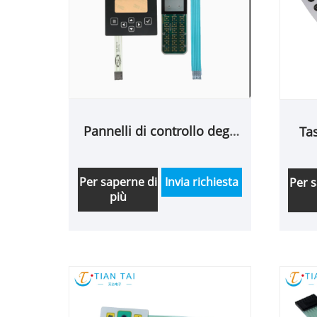
Pannelli di controllo degli
Ta
strumenti per
pul
apparecchiature di
fabbrica personalizzati
Per saperne di
Invia richiesta
Per 
più