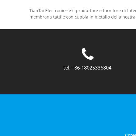
TianTai Electronics è il produttore e fornitore di In
membrana tattile con cupola in metallo della nostra
tel:
+86-18025336804
Copyr