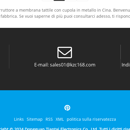
terruttore a membrana tattile con cupola in metallo in Cina. Benvenut
 fabbrica. Se vuoi saperne di più puoi consultarci adesso, ti rispo
E-mail:
sales01@kzc168.com
Indi
Links
Sitemap
RSS
XML
politica sulla riservatezza
ight © 2024 Dongguan Tiantai Electronics Co., Ltd. Tutti i diritti rise