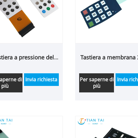
stiera a pressione del
Tastiera a membrana 
sante del circuito FPC
matrice
saperne di
Invia richiesta
Per saperne di
Invia ric
più
più