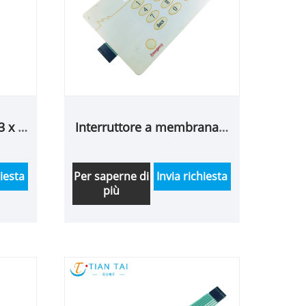
3 x 4
Interruttore a membrana a
cupola in metallo a piastra
d'oro
hiesta
Per saperne di
Invia richiesta
più