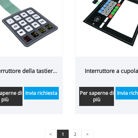
erruttore della tastiera
Interruttore a cupola
tattile
metallo
saperne di
Invia richiesta
Per saperne di
Invia ric
più
più
<
1
2
>